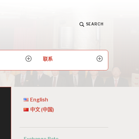
SEARCH
联系
expand
expand
child
child
menu
menu
English
中文 (中国)