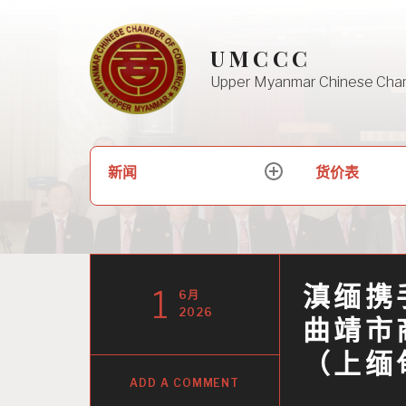
Skip
to
UMCCC
content
Upper Myanmar Chinese Cha
搜
新闻
货价表
expand
索：
child
menu
滇缅携
1
6月
2026
曲靖市
（上缅
ADD A COMMENT