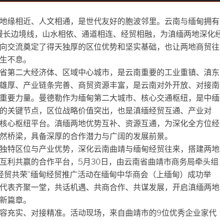
地缘相近、人文相通，是世代友好的胞波邻里。云南与缅甸拥有
的漫长边境线，山水相依、通道相连、经贸相融，为滇缅两地深化
向交流奠定了得天独厚的区位优势和坚实基础，也让两地商贸往
生不息。
省第二大经济体、区域中心城市，是云南重要的工业重镇、滇东
雄厚、产业链条完善、商贸资源丰富，是云南对外开放、对接南
重要力量。曼德勒作为缅甸第二大城市、核心交通枢纽，是中缅
的关键节点，区位战略价值突出，也是滇缅经贸互通、产业对
核心枢纽平台。滇缅两地优势互补、资源互通，为深化全方位经
然桥梁，具备深厚的合作潜力与广阔的发展前景。
独特区位与产业优势，深化云南曲靖与缅甸经贸往来，搭建两地
互利共赢的合作平台，5月30日，由云南省曲靖市商务局牵头组
·经贸共荣”缅甸经贸推广活动在缅甸中华商会（上缅甸）成功举
代表齐聚一堂，共话机遇、共商合作、共谋发展，开启滇缅两地
新篇章。
容充实、对接精准。活动现场，来自曲靖市的9位优秀企业家代