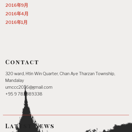
2016年9月
2016年4月
2016年1月
Contact
320 ward, Htin Win Quarter, Chan Aye Tharzan Township,
Mandalay
umccc2016@gmail.com
+95 9 783389338
Latest News