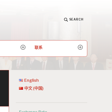
SEARCH
联系
expand
expand
child
child
menu
menu
English
中文 (中国)