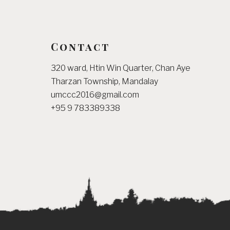
Contact
320 ward, Htin Win Quarter, Chan Aye
Tharzan Township, Mandalay
umccc2016@gmail.com
+95 9 783389338