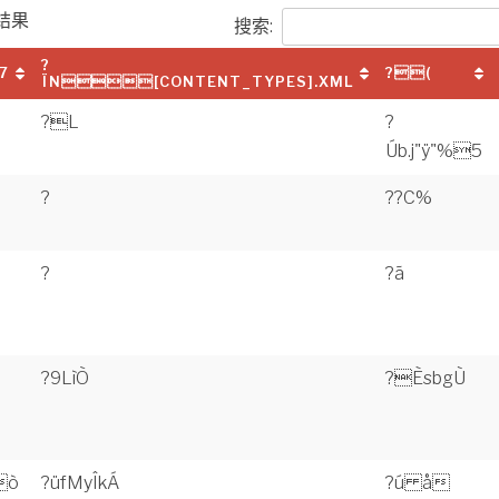
结果
搜索:
?
7
?(
ÏN[CONTENT_TYPES].XML
?L
?
Úb.j"ÿ"%5
?
??C%
?
?ã
?9LìÒ
?ÈsbgÙ
ò
?üfMyÎkÁ
?ú å