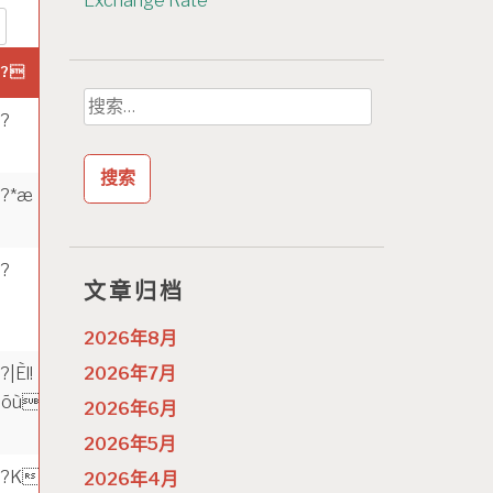
Exchange Rate
?
?TÉNÂ0
?WÊ?D
?V
搜
?
索：
?*æ
?
?
?
ùØë=ÉÂYK)ub8x
R-JÞW
?
?u_ü;
?Ñ
?
文章归档
2026年8月
?|Èl!
?b
?
?
2026年7月
õùUSh9i
r:"y_dlÀóD
2026年6月
2026年5月
?K
?5=|
?t
?ÈG)
2026年4月