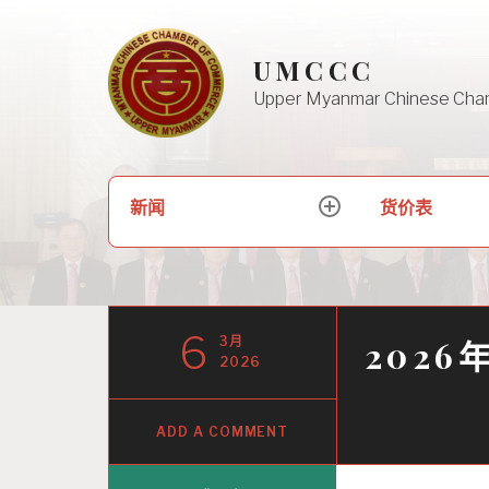
Skip
to
UMCCC
content
Upper Myanmar Chinese Cha
搜
新闻
货价表
expand
索：
child
menu
6
3月
2026
2026
ADD A COMMENT