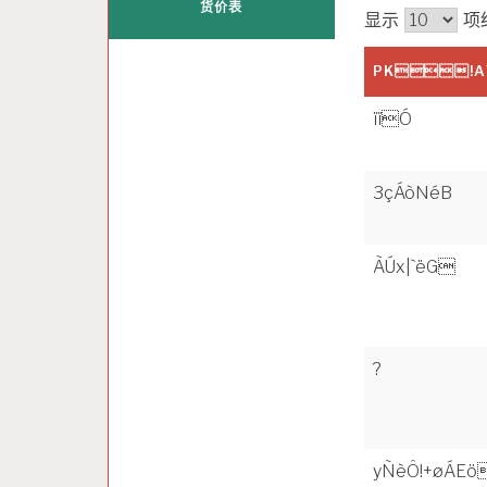
货价表
显示
项
PK!A
ïïÓ
3çÁòNéB
ÃÚx|`ëG
?
yÑèÔ!+øÁEö