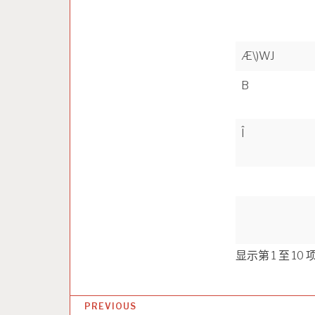
Æ\)WJ
B
Î
显示第 1 至 10
文
PREVIOUS