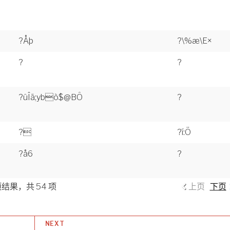
?Åþ
?\%æ\E×
?
?
?ûÎã;ybò$@BÔ
?
?
?í:Ö
?å6
?
 项结果，共 54 项
上页
下页
NEXT