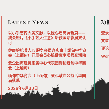
Latest News
功
以小手艺传大美文脉，以匠心启商贸新篇——
登录
我会短片《小手艺大生意》斩获国际影展双认
文章
可
评论
健康护航暖人心 服务会员办实事｜缅甸中华商
会（上缅甸）开展会员心脏健康专项筛查活动
Wor
云企出海经贸服务中心代表团到访缅甸中华商
会（上缅甸）
缅甸中华商会（上缅甸）爱心献血公益活动圆
满落幕
2026年6月30日