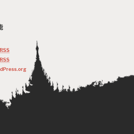
能
RSS
RSS
dPress.org