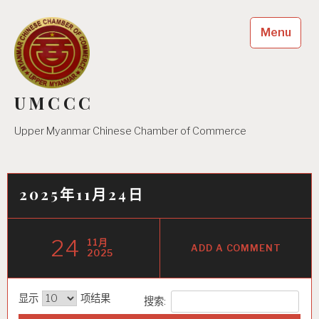
Skip
to
Menu
content
UMCCC
Upper Myanmar Chinese Chamber of Commerce
2025年11月24日
24
11月
ADD A COMMENT
2025
显示
项结果
搜索: