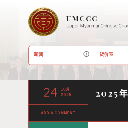
Skip
to
UMCCC
content
Upper Myanmar Chinese Cha
搜
新闻
货价表
expand
索：
child
menu
24
10月
2025
2025
ADD A COMMENT