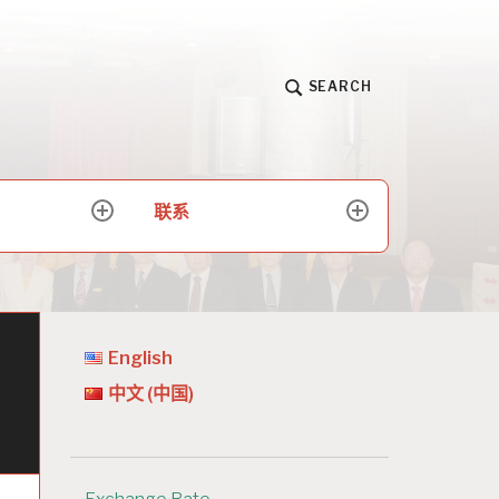
SEARCH
联系
expand
expand
child
child
menu
menu
English
中文 (中国)