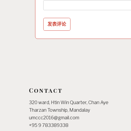
Contact
320 ward, Htin Win Quarter, Chan Aye
Tharzan Township, Mandalay
umccc2016@gmail.com
+95 9 783389338