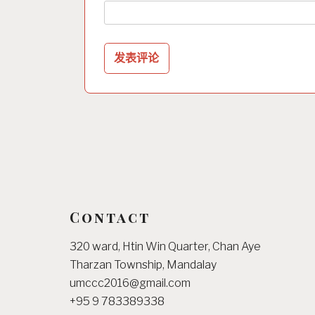
Contact
320 ward, Htin Win Quarter, Chan Aye
Tharzan Township, Mandalay
umccc2016@gmail.com
+95 9 783389338