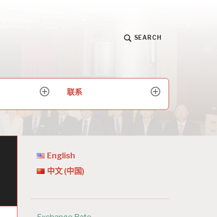
SEARCH
联系
expand
expand
child
child
menu
menu
English
中文 (中国)