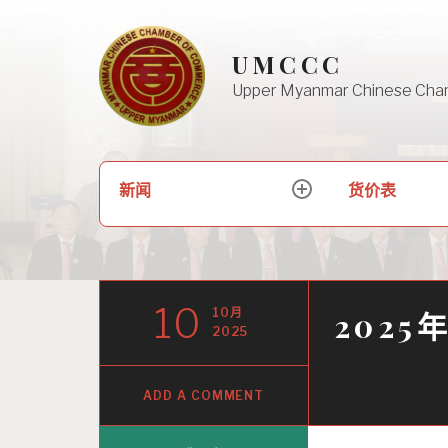
Skip
to
UMCCC
content
Upper Myanmar Chinese Cha
搜
新闻
货价表
expand
索：
child
menu
10
10月
2025
2025
ADD A COMMENT