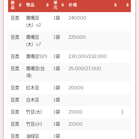
商
单
物品
价格
品
元
豆类
鹰嘴豆
1袋
240000
(大）v2
豆类
鹰嘴豆
1袋
225000
(大）v7
豆类
鹰嘴豆929
1袋
230,000/232,000
豆类
鹰嘴豆(台
1袋
25,000/27,000
湾)
豆类
红木豆
1袋
20000
豆类
白木豆
1袋
豆类
竹豆(大）
1袋
21000
1
豆类
竹豆(小）
1袋
21000
豆类
油绿豆
1袋