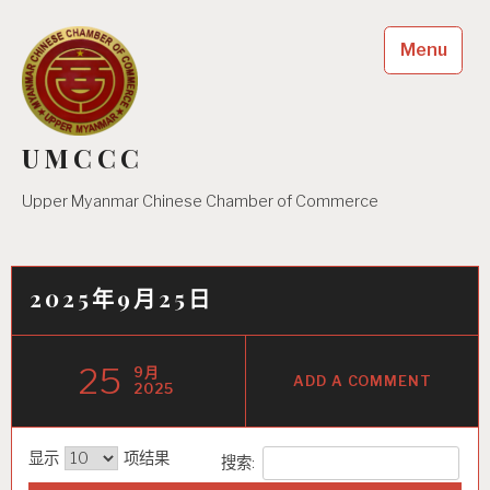
Skip
to
Menu
content
UMCCC
Upper Myanmar Chinese Chamber of Commerce
2025年9月25日
25
9月
ADD A COMMENT
2025
显示
项结果
搜索: