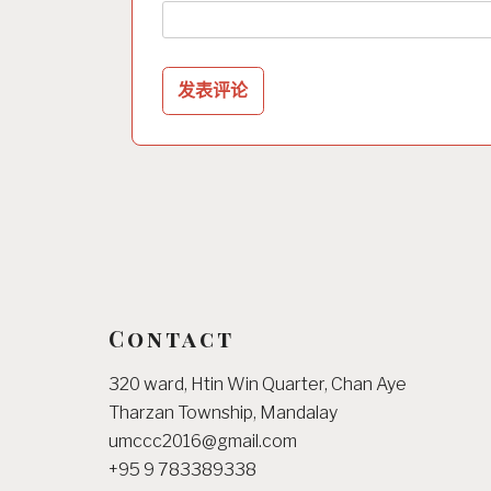
Contact
320 ward, Htin Win Quarter, Chan Aye
Tharzan Township, Mandalay
umccc2016@gmail.com
+95 9 783389338