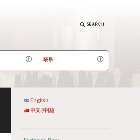
SEARCH
联系
expand
expand
child
child
menu
menu
English
中文 (中国)