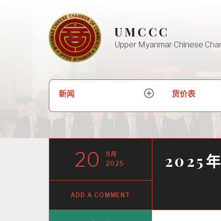
Skip
to
UMCCC
content
Upper Myanmar Chinese Cha
搜
新闻
货价表
expand
索：
child
menu
20
9月
2025
2025
ADD A COMMENT