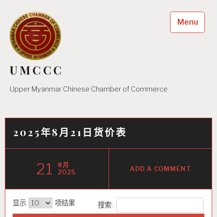
Skip
to
Menu
content
UMCCC
Upper Myanmar Chinese Chamber of Commerce
2025年8月21日货价表
21
8月
ADD A COMMENT
2025
显示
项结果
搜索: