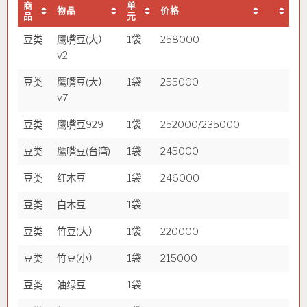
商
单
物品
价格
品
元
豆类
鹰嘴豆(大）
1袋
258000
v2
豆类
鹰嘴豆(大）
1袋
255000
v7
豆类
鹰嘴豆929
1袋
252000/235000
豆类
鹰嘴豆(台湾)
1袋
245000
豆类
红木豆
1袋
246000
豆类
白木豆
1袋
豆类
竹豆(大）
1袋
220000
豆类
竹豆(小）
1袋
215000
豆类
油绿豆
1袋