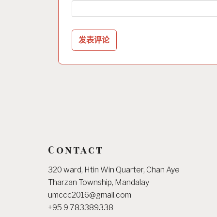
Contact
320 ward, Htin Win Quarter, Chan Aye
Tharzan Township, Mandalay
umccc2016@gmail.com
+95 9 783389338