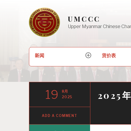
Skip
to
UMCCC
content
Upper Myanmar Chinese Cha
搜
新闻
货价表
expand
索：
child
menu
19
8月
2025
2025
ADD A COMMENT