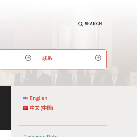
SEARCH
联系
expand
expand
child
child
menu
menu
English
中文 (中国)