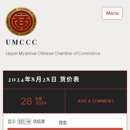
Skip
to
Menu
content
UMCCC
Upper Myanmar Chinese Chamber of Commerce
2024年8月28日 货价表
28
8月
ADD A COMMENT
2024
显示
项结果
搜索: