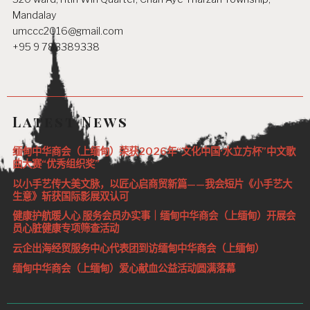
Mandalay
umccc2016@gmail.com
+95 9 783389338
Latest News
缅甸中华商会（上缅甸）荣获2026年“文化中国·水立方杯”中文歌
曲大赛“优秀组织奖”
以小手艺传大美文脉，以匠心启商贸新篇——我会短片《小手艺大
生意》斩获国际影展双认可
健康护航暖人心 服务会员办实事｜缅甸中华商会（上缅甸）开展会
员心脏健康专项筛查活动
云企出海经贸服务中心代表团到访缅甸中华商会（上缅甸）
缅甸中华商会（上缅甸）爱心献血公益活动圆满落幕