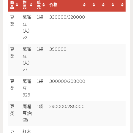
商
物
单
价格
品
品
元
豆
鹰嘴
1袋
330000/320000
类
豆
(大）
v2
豆
鹰嘴
1袋
390000
类
豆
(大）
v7
豆
鹰嘴
1袋
300000/298000
类
豆
929
豆
鹰嘴
1袋
290000/285000
类
豆(台
湾)
豆
红木