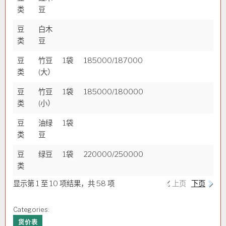
类
豆
豆
白木
类
豆
豆
竹豆
1袋
185000/187000
类
(大）
豆
竹豆
1袋
185000/180000
类
(小）
豆
油绿
1袋
类
豆
豆
绿豆
1袋
220000/250000
类
显示第 1 至 10 项结果，共 58 项
上页
下页
Categories:
货价表