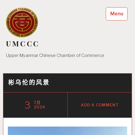
Skip
to
Menu
content
UMCCC
Upper Myanmar Chinese Chamber of Commerce
彬乌伦的风景
3
7月
ADD A COMMENT
2024