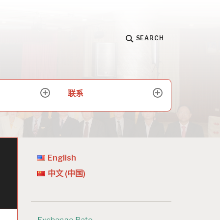
SEARCH
联系
expand
expand
child
child
menu
menu
English
中文 (中国)