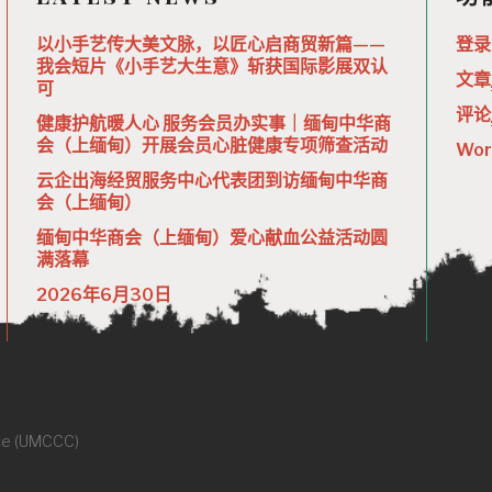
以小手艺传大美文脉，以匠心启商贸新篇——
登录
我会短片《小手艺大生意》斩获国际影展双认
文章
可
评论
健康护航暖人心 服务会员办实事｜缅甸中华商
会（上缅甸）开展会员心脏健康专项筛查活动
Wor
云企出海经贸服务中心代表团到访缅甸中华商
会（上缅甸）
缅甸中华商会（上缅甸）爱心献血公益活动圆
满落幕
2026年6月30日
ce (UMCCC)