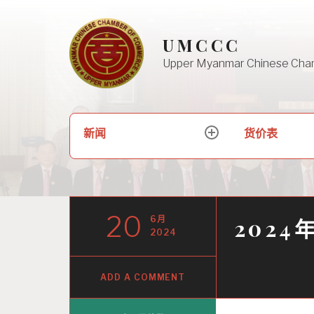
Skip
to
UMCCC
content
Upper Myanmar Chinese Cha
搜
新闻
货价表
expand
索：
child
menu
20
6月
202
2024
ADD A COMMENT