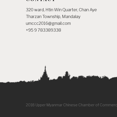
320 ward, Htin Win Quarter, Chan Aye
Tharzan Township, Mandalay
umccc2016@gmail.com
+95 9 783389338
2018 Upper Myanmar Chinese Chamber of Commer