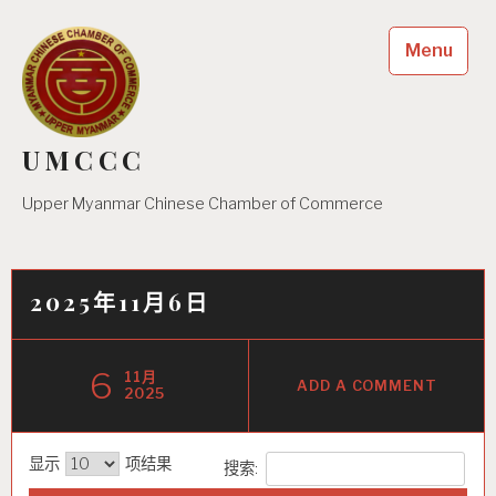
Skip
to
Menu
content
UMCCC
Upper Myanmar Chinese Chamber of Commerce
2025年11月6日
6
11月
ADD A COMMENT
2025
显示
项结果
搜索: